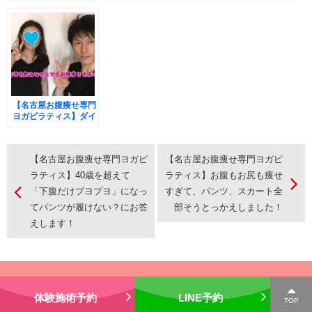
歳を超えて「下腹だけ
が絶対痩せる名古屋唯
レッスンでお腹痩
プヨプヨ」になってパ
一のお腹痩せ専門ピラ
せ-8cm！ひどい猫背
ンツが履けない？にお
ティスの秘密を大公
が美姿勢になりました
答えします！
開！
【名古屋お腹痩せ専門
ヨガピラティス】ダイ
エットに失敗ばかりの
お酒大好きな女性の
「お腹痩せマイナス
【名古屋お腹痩せ専門ヨガピ
【名古屋お腹痩せ専門ヨガピ
10cm」のポイントと
は？
ラティス】40歳を超えて
ラティス】お腹もお尻も痩せ
「下腹だけプヨプヨ」になっ
すぎて、パンツ、スカート全
てパンツが履けない？にお答
部そうとっかえしました！
えします！
Copyright © 2015 TOMOHIRO NODA. All Rights Reserved.
Created by
CyberIntelligence
体験施術予約
LINE予約
TOP