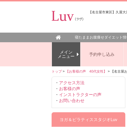
【名古屋市東区】久屋大通
寝たままお腹痩せダイエット情
メイン
予約申し込み
メニュー
トップ
>
【お客様の声 40代女性】
> 【名古屋
・
アクセス方法
・
お客様の声
・
インストラクターの声
・
お問い合わせ
ヨガ＆ピラティススタジオLuv