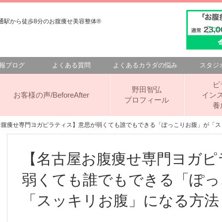
駅から徒歩8分のお腹痩せ美容整体®️
報ブログ
よくある質問
よくあるカラダの悩み
スタジ
ピ
野田智弘
お客様の声/BeforeAfter
イン
プロフィール
養
お腹痩せ専門ヨガピラティス】意思が弱くても誰でもできる「ぽっこりお腹」が「
【名古屋お腹痩せ専門ヨガピ
弱くても誰でもできる「ぽっ
「スッキリお腹」になる方法