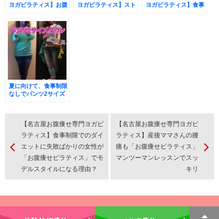
ヨガピラティス】お腹
ヨガピラティス】スト
ヨガピラティス】食事
が絶対痩せる名古屋唯
レスでのやけ食いでダ
制限でのダイエットに
一のお腹痩せ専門ピラ
イエットしたら余計に
失敗ばかりの女性が
ティスの秘密を大公
リバウンド
「お腹痩せピラティ
開！
ス」でモデルスタイル
になる理由？
夏に向けて、食事制限
なしでパンツ2サイズ
ダウンする方法【名古
屋ピラティスマンツー
マン】
【名古屋お腹痩せ専門ヨガピ
【名古屋お腹痩せ専門ヨガピ
ラティス】食事制限でのダイ
ラティス】産後ママさんの腰
エットに失敗ばかりの女性が
痛も「お腹痩せピラティス」
「お腹痩せピラティス」でモ
マンツーマンレッスンでスッ
デルスタイルになる理由？
キリ
Copyright © 2015 TOMOHIRO NODA. All Rights Reserved.