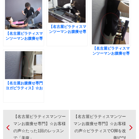
【名古屋ピラティスマ
ンツーマンお腹痩せ専
【名古屋ピラティスマ
門】☆お客様の声☆ピ
ンツーマンお腹痩せ専
ラティスでO脚を改
門】☆ヨガ・ピラティ
善!(^^)!
ス個人レッスン☆空き
【名古屋ピラティスマ
状況のお知らせ
ンツーマンお腹痩せ専
門】☆お客様の声☆た
った1回のレッスンで
「美腹」
【名古屋お腹痩せ専門
ヨガピラティス】☆お
客様の声☆整体でも改
善しなかった腰の痛み
が改善！
【名古屋ピラティスマンツー
【名古屋ピラティスマンツー
マンお腹痩せ専門】☆お客様
マンお腹痩せ専門】☆お客様
の声☆たった1回のレッスン
の声☆ピラティスでO脚を改
で「美腹」
善!(^^)!