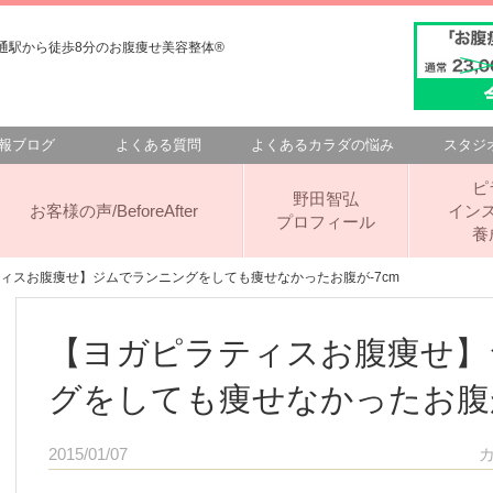
駅から徒歩8分のお腹痩せ美容整体®️
報ブログ
よくある質問
よくあるカラダの悩み
スタジ
ピ
野田智弘
お客様の声/BeforeAfter
イン
プロフィール
養
ティスお腹痩せ】ジムでランニングをしても痩せなかったお腹が-7cm
【ヨガピラティスお腹痩せ】
グをしても痩せなかったお腹が
2015/01/07