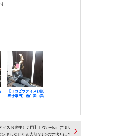
です
お
【ヨガピラティスお腹
】
痩せ専門】色白美白美
ら
人ママR様がお腹痩せ
せ
大成功!(^^)!2週間
K
で-6cm
」
ィスお腹痩せ専門】下腹が-4cm!(^^)!リ
ウンドしないため大切な1つの方法とは？