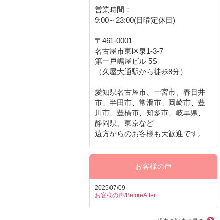
営業時間：
9:00～23:00(日曜定休日)
〒461-0001
名古屋市東区泉1-3-7
第一戸嶋屋ビル 5S
（久屋大通駅から徒歩8分）
愛知県名古屋市、一宮市、春日井
市、半田市、常滑市、岡崎市、豊
川市、豊橋市、知多市、岐阜県、
静岡県、東京など
遠方からのお客様も大歓迎です。
お客様の声
2025/07/09
お客様の声/BeforeAfter