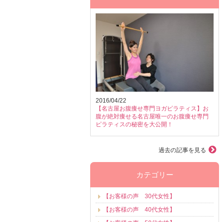
2016/04/22
【名古屋お腹痩せ専門ヨガピラティス】お
腹が絶対痩せる名古屋唯一のお腹痩せ専門
ピラティスの秘密を大公開！
過去の記事を見る
カテゴリー
【お客様の声 30代女性】
【お客様の声 40代女性】