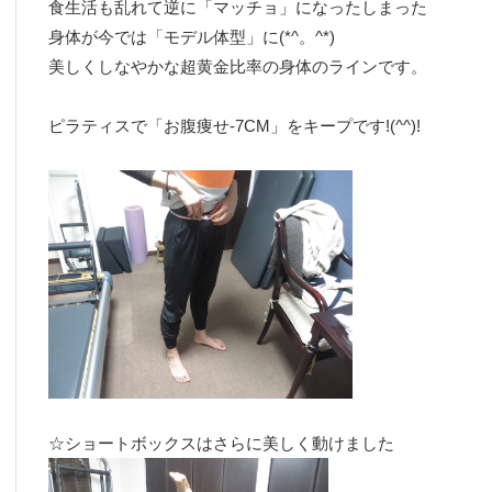
食生活も乱れて逆に「マッチョ」になったしまった
身体が今では「モデル体型」に(*^。^*)
美しくしなやかな超黄金比率の身体のラインです。
ピラティスで「お腹痩せ-7CM」をキープです!(^^)!
☆ショートボックスはさらに美しく動けました