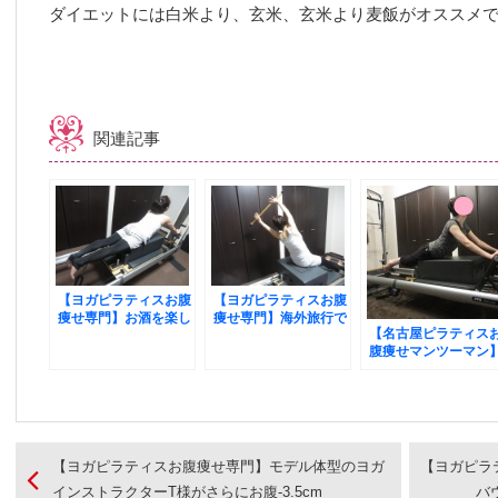
ダイエットには白米より、玄米、玄米より麦飯がオススメ
関連記事
【ヨガピラティスお腹
【ヨガピラティスお腹
痩せ専門】お酒を楽し
痩せ専門】海外旅行で
【名古屋ピラティス
みながらもお腹
たっぷりグルメを楽し
腹痩せマンツーマン
が-3cmするには●●を
んできた癒し系美女が
炭水化物を食べなが
大きく動かす？
お腹痩せ-4cmに大成
でも「人生で一番痩
功(*^。^*)
てます」癒し系美女
様の「美姿勢ヂカラ
【ヨガピラティスお腹痩せ専門】モデル体型のヨガ
【ヨガピラテ
インストラクターT様がさらにお腹-3.5cm
バ