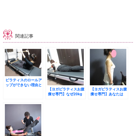
関連記事
ピラティスのロールア
ップができない理由と
【ヨガピラティスお腹
【ヨガピラティスお腹
たった1つのコツ
痩せ専門】なぜ20kg
痩せ専門】あなたは
痩せた美人保育士がた
「お腹の脂肪を減ら
った週1回のピラティ
す」のにこんな間違い
スでモデル体型になっ
をしてませんか？ピラ
たか？
ティス美女M様が60分
でさらに-4cmした理
由を大公開!(^^)!