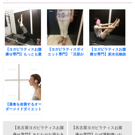
【ヨガピラティスお腹
【ヨガピラティスダイ
【ヨガピラティスお腹
痩せ専門】もっとも最
エット専門】「旦那か
痩せ専門】炭水化物抜
短でお腹を引き締める
ら痩せろ、、と言わ
きでリバウンドした平
とっても簡単なたった
れ」リバウンドなく1
成生まれのモデル美女
1つのピラティスの手
か月で-3kg、お腹
M様も「お腹痩
法とは？
は-21cm「頑張らなく
せ-6cm」大成功!(^^)!
ても自然に痩せる5つ
の習慣」
【過食を改善するオー
ダーメイドダイエット
コーチング】あ
と-3kgしたいときに
ダイエットで一番して
【名古屋ヨガピラティスお腹
【名古屋ヨガピラティスお腹
はいけないこと
痩せ専門】あなたがお酒をあ
痩せ専門】なぜ運動嫌いな