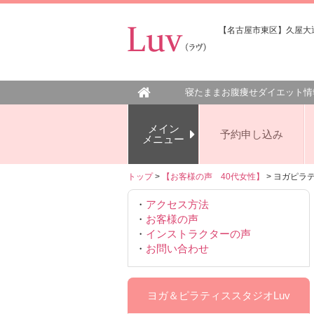
【名古屋市東区】久屋大通
寝たままお腹痩せダイエット情
メイン
予約申し込み
メニュー
トップ
>
【お客様の声 40代女性】
> ヨガピラ
・
アクセス方法
・
お客様の声
・
インストラクターの声
・
お問い合わせ
ヨガ＆ピラティススタジオLuv