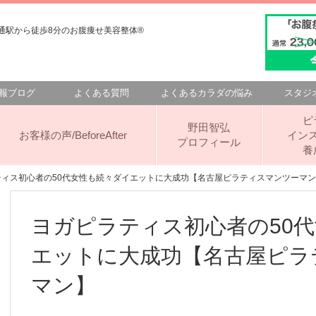
駅から徒歩8分のお腹痩せ美容整体®️
報ブログ
よくある質問
よくあるカラダの悩み
スタジ
ピ
野田智弘
お客様の声/BeforeAfter
イン
プロフィール
養
ティス初心者の50代女性も続々ダイエットに大成功【名古屋ピラティスマンツーマ
ヨガピラティス初心者の50
エットに大成功【名古屋ピラ
マン】