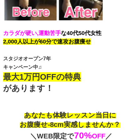
カラダが硬い,運動苦手
な40代50代女性
2,000人以上が60分で速攻お腹痩せ
スタジオオープン7年
キャンペーン中♫
最大1万円OFFの特典
があります！
あなたも体験レッスン当日に
お腹痩せ-8cm実感しませんか？
70%
＼WEB限定で
OFF
／