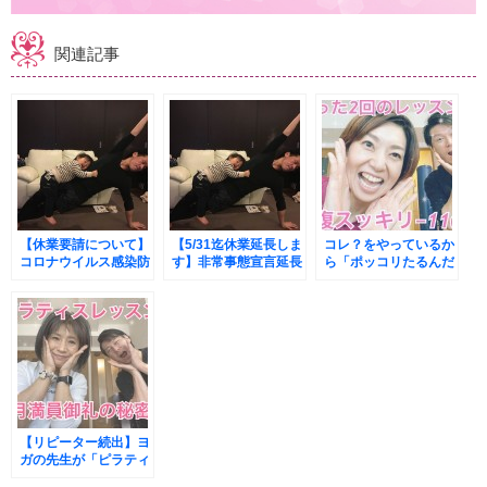
関連記事
【休業要請について】
【5/31迄休業延長しま
コレ？をやっているか
コロナウイルス感染防
す】非常事態宣言延長
ら「ポッコリたるんだ
止のため4/17〜5/6ま
のため5/31（日）まで
お腹」のままですよ〜
でレッスン休講のお知
休業延長します
らせ
【リピーター続出】ヨ
ガの先生が「ピラティ
ス」を取り入れて月収