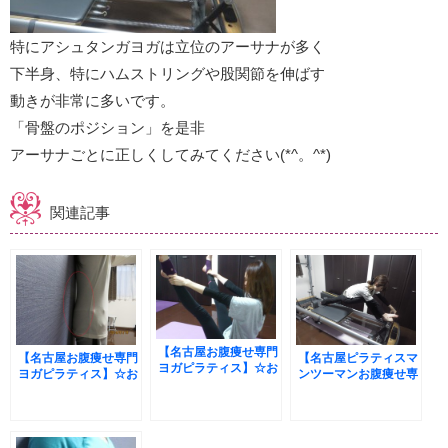
特にアシュタンガヨガは立位のアーサナが多く
下半身、特にハムストリングや股関節を伸ばす
動きが非常に多いです。
「骨盤のポジション」を是非
アーサナごとに正しくしてみてください(*^。^*)
関連記事
【名古屋お腹痩せ専門
【名古屋お腹痩せ専門
【名古屋ピラティスマ
ヨガピラティス】☆お
ヨガピラティス】☆お
ンツーマンお腹痩せ専
客様の嬉しい声☆ヨガ
客様の声☆整体でも改
門】☆お客様の声☆ピ
のポーズがとっても楽
善しなかった腰の痛み
ラティスでO脚を改
に
が改善！
善!(^^)!