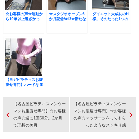
☆お客様の声☆運動か
☆スタジオオープン6
ダイエット大成功のH
ら10年以上遠ざかっ
か月記念Vol3☆新たな
様。そのたった1つの
ていてもピラティスな
ダイエットの価値観
秘訣とは。。？
ら続けられます(*^。
^*)
【ヨガピラティスお腹
痩せ専門】ハードな運
動をしても全然痩せな
かったキュートなピラ
ティス美女M様がある
【名古屋ピラティスマンツー
【名古屋ピラティスマンツー
ことをしただけで
「60分でお腹痩
マンお腹痩せ専門】☆お客様
マンお腹痩せ専門】☆お客様
せ-3cm」に大成功し
の声☆週に1回60分。2か月
の声☆マッサージをしてもら
た理由？
で理想の美脚
ったようなスッキリ感