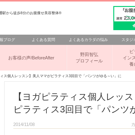
駅から徒歩8分のお腹痩せ美容整体®️
報ブログ
よくある質問
よくあるカラダの悩み
スタジ
ピ
野田智弘
お客様の声/BeforeAfter
イン
プロフィール
養
ティス個人レッスン】美人ママがピラティス3回目で「パンツがゆる～い」に
【ヨガピラティス個人レッス
ピラティス3回目で「パンツ
2014/11/08