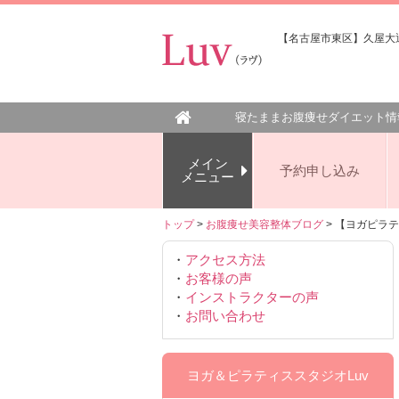
【名古屋市東区】久屋大通
寝たままお腹痩せダイエット情
メイン
予約申し込み
メニュー
トップ
>
お腹痩せ美容整体ブログ
> 【ヨガピラ
・
アクセス方法
・
お客様の声
・
インストラクターの声
・
お問い合わせ
ヨガ＆ピラティススタジオLuv