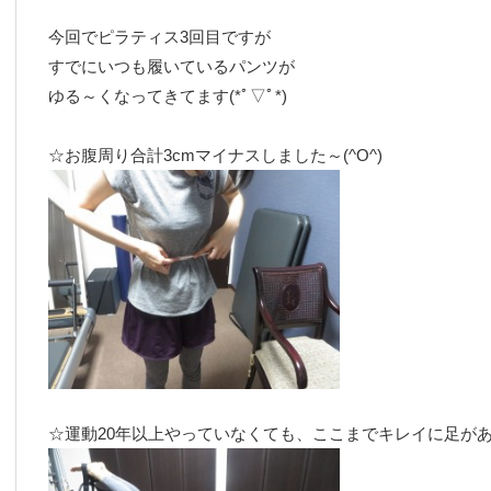
今回でピラティス3回目ですが
すでにいつも履いているパンツが
ゆる～くなってきてます(*ﾟ▽ﾟ*)
☆お腹周り合計3cmマイナスしました～(^O^)
☆運動20年以上やっていなくても、ここまでキレイに足が