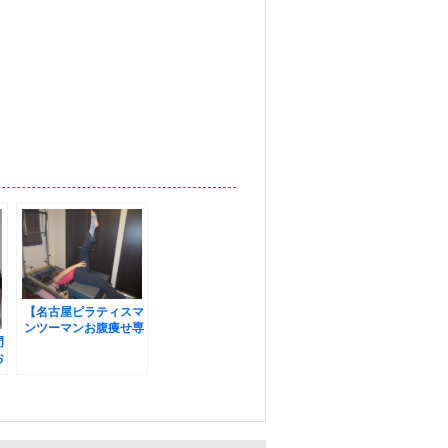
【名古屋ピラティスマ
ンツーマンお腹痩せ専
門
門】☆お客様の声☆背
お
骨を1つずつ動かして
ン
「気持ちいい～」
り