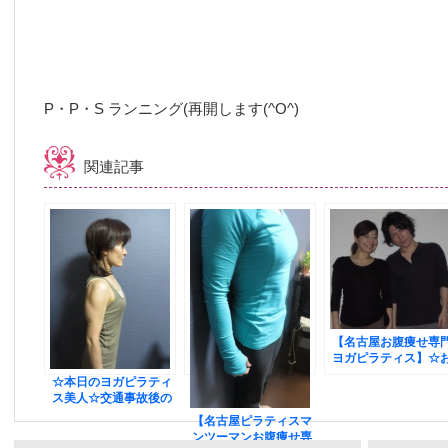
P・P・S ランニング(再開します(^O^)
関連記事
【名古屋お腹痩せ専
ヨガピラティス】☆
客様の嬉しい声☆マ
☆本日のヨガピラティ
ツーマンだからわか
ス美人☆交通事故後の
やすい
痛みを改善し、○○○が
【名古屋ピラティスマ
スッキリ(*^。^*)
ンツーマンお腹痩せ専